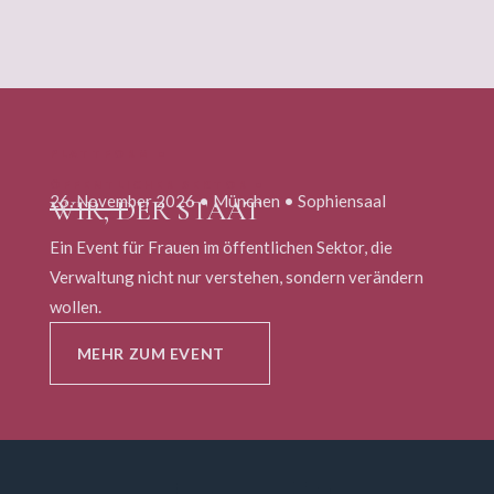
PLATTFORM •
ÖFFENTLICHER SEKTOR •
26. November 2026 • München • Sophiensaal
WIR, DER STAAT
DEUTSCHLAND
Ein Event für Frauen im öffentlichen Sektor, die
Verwaltung nicht nur verstehen, sondern verändern
wollen.
MEHR ZUM EVENT