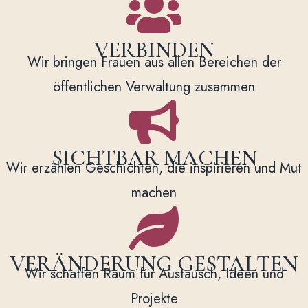

VERBINDEN
Wir bringen Frauen aus allen Bereichen der
öffentlichen Verwaltung zusammen

SICHTBAR MACHEN
Wir erzählen Geschichten, die inspirieren und Mut
machen

VERÄNDERUNG GESTALTEN
Wir schaffen Raum für Austausch, Ideen und
Projekte